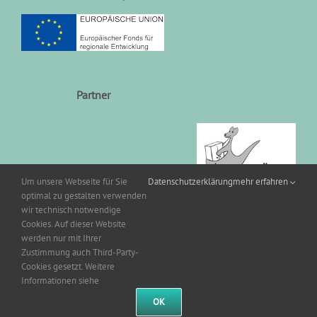
Partner
Um unsere Webseite für Sie
Datenschutzerklärung
mehr erfahren
optimal zu gestalten verwenden
wir technisch notwendige
Cookies. Auf dieser Website
werden nur mit Ihrer
Zustimmung auch Third-Party-
Cookies gesetzt. Weitere
Informationen siehe
© 2013-
2026 | Friedrich Kruse Möbelspedition GmbH
OK
Facebook
YouTube