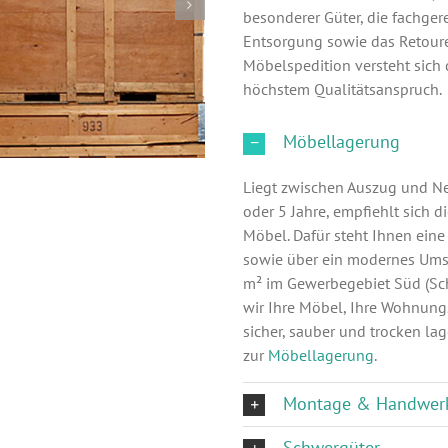
besonderer Güter, die fachge
Entsorgung sowie das Retour
Möbelspedition versteht sich d
höchstem Qualitätsanspruch.
Möbellagerung
Liegt zwischen Auszug und Ne
oder 5 Jahre, empfiehlt sich d
Möbel. Dafür steht Ihnen ein
sowie über ein modernes Umsc
m² im Gewerbegebiet Süd (Sch
wir Ihre Möbel, Ihre Wohnung
sicher, sauber und trocken lag
zur
Möbellagerung
.
Montage & Handwer
Schwergüter