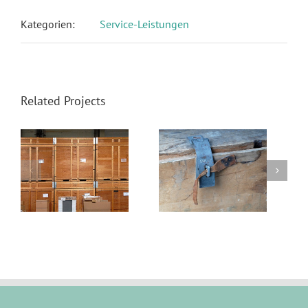
Kategorien:
Service-Leistungen
Related Projects
ng
Küchenmontagen
Handwerker